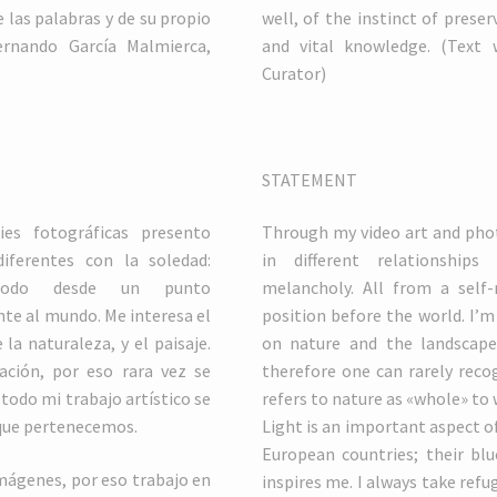
e las palabras y de su propio
well, of the instinct of pres
ernando García Malmierca,
and vital knowledge. (Text 
Curator)
.
STATEMENT
ies fotográficas presento
Through my video art and phot
iferentes con la soledad:
in different relationships 
. Todo desde un punto
melancholy. All from a self-
ente al mundo. Me interesa el
position before the world. I’m 
 la naturaleza, y el paisaje.
on nature and the landscape.
ción, por eso rara vez se
therefore one can rarely reco
todo mi trabajo artístico se
refers to nature as «whole» to
 que pertenecemos.
Light is an important aspect o
European countries; their blu
mágenes, por eso trabajo en
inspires me. I always take refug