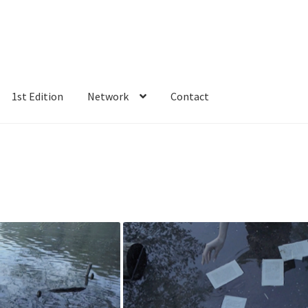
1st Edition
Network
Contact
BAÑADOS
Argenis Ibañez
Beatriz Ros
Centro Cultural Puertas de Ca
PINA ECONOMOPOULOU
HUGH LIVINGSTON
Irene Cruz
Javier Art
ópez Borobio
KIM JIN KOOK
Kun Xiu
Lucía Loren y Juanma Valentín
PTA
Notices
OPN Studio
Paola Correa
Past editions
PAT VAN BOE
entes
Yago de Mateo y Cristina Omeñaca
1st Edition
2nd edition
3r