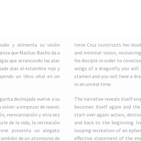
uido y alimenta su visión
Irene Cruz constructs her boo
ñanza que Mastuo Basho da a
and minimal vision, recoverin
digas que arrancando las alas
his disciple in order to constru
ñade alas al estambre rojo y
wings of a dragonfly you will
uyendo un libro vital en un
stamen and you will have a drag
in an unreal time.
garita deshojada vuelve a su
The narrative reveals itself eni
a volver a empezar de nuevo:
becomes itself again and the 
ón, reencarnación y otra vez
start over again: action, destr
cle de la vida, la recreación
and back to the beginning. Ire
Irene presenta un alegato
looping recreation of an ephem
, también de un atomismo de
effective statement of the et