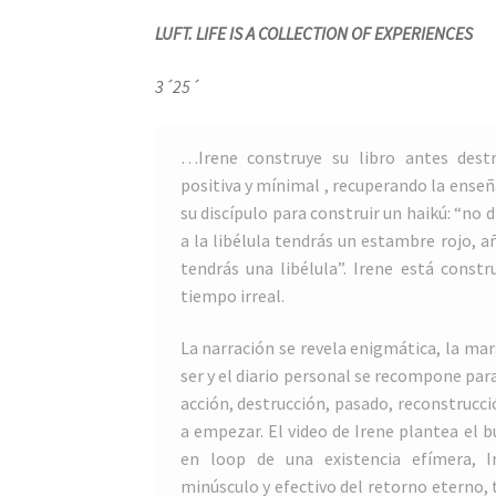
LUFT. LIFE IS A COLLECTION OF EXPERIENCES
3´25´
…Irene construye su libro antes destr
positiva y mínimal , recuperando la ense
su discípulo para construir un haikú: “no 
a la libélula tendrás un estambre rojo, a
tendrás una libélula”. Irene está constr
tiempo irreal.
La narración se revela enigmática, la mar
ser y el diario personal se recompone par
acción, destrucción, pasado, reconstrucci
a empezar. El video de Irene plantea el bu
en loop de una existencia efímera, 
minúsculo y efectivo del retorno eterno