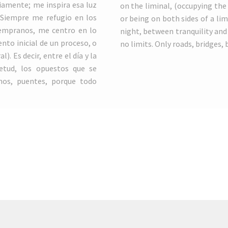
iamente; me inspira esa luz
on the liminal, (occupying the 
. Siempre me refugio en los
or being on both sides of a lim
tempranos, me centro en lo
night, between tranquility and
nto inicial de un proceso, o
no limits. Only roads, bridges,
. Es decir, entre el día y la
ietud, los opuestos que se
nos, puentes, porque todo