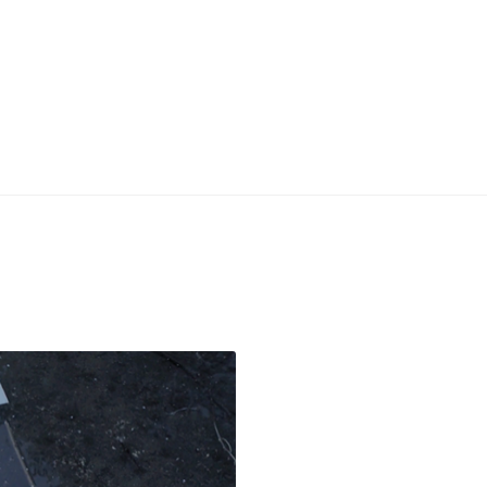
stilla
ero
JOHANNA REICH
José Juan Martínez
Mandarina borda
Manuel López García
CKEL
Ria Green
RONNIE KARFIOL
d Edition
Call for artists
Venues