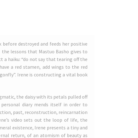
k before destroyed and feeds her positive
g the lessons that Mastuo Basho gives to
ct a haiku: “do not say that tearing off the
 have a red stamen, add wings to the red
onfly”. Irene is constructing a vital book
gmatic, the daisy with its petals pulled off
personal diary mends itself in order to
uction, past, reconstruction, reincarnation
ne’s video sets out the loop of life, the
eral existence, Irene presents a tiny and
ernal return, of an atomism of beauty as