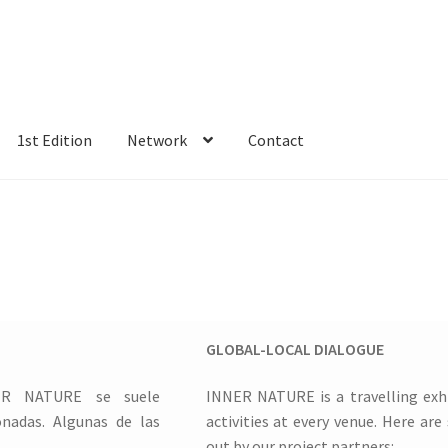
1st Edition
Network
Contact
BAÑADOS
Argenis Ibañez
Beatriz Ros
Centro Cultural Puertas de Ca
PINA ECONOMOPOULOU
HUGH LIVINGSTON
Irene Cruz
Javier Art
ópez Borobio
KIM JIN KOOK
Kun Xiu
Lucía Loren y Juanma Valentín
GLOBAL-LOCAL DIALOGUE
PTA
Notices
OPN Studio
Paola Correa
Past editions
PAT VAN BOE
NER NATURE se suele
INNER NATURE is a travelling exhi
entes
Yago de Mateo y Cristina Omeñaca
1st Edition
2nd edition
3r
onadas. Algunas de las
activities at every venue. Here ar
out by our project partners: