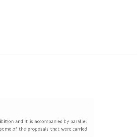
stilla
ero
JOHANNA REICH
José Juan Martínez
Mandarina borda
Manuel López García
CKEL
Ria Green
RONNIE KARFIOL
bition and it is accompanied by parallel
d Edition
Call for artists
Venues
e some of the proposals that were carried