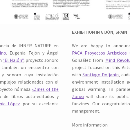
EXHIBITION IN GIJÓN, SPAIN
rancia de INNER NATURE en
We are happy to announ
ino
. Eugenia Tejón y Ángel
PACA_Proyectos Artísticos
án
“El Nalón”
, proyecto sonoro
González from
Mind Revol
 también un encuentro con
project focused on this Astu
l y sonoro cuya instalación
with
Santiago Doljanin
, aud
mplejos relacionados con el
environment installation a
proyecto nómada
«Zines of the
global warming. In parall
 de libros auto-editados y
Zone»
will share its public
inia López
por su excelente
fanzines. Our congratulat
management.
More information: