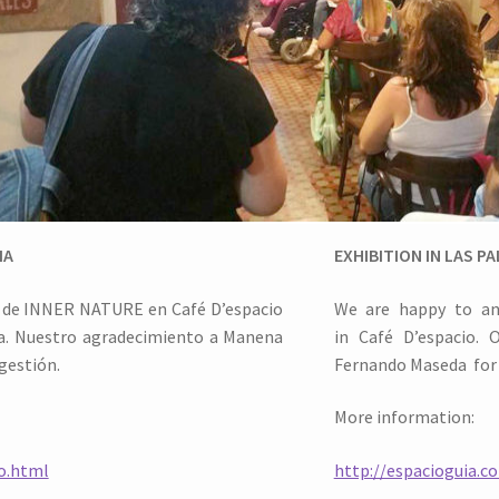
IA
EXHIBITION IN LAS P
a de INNER NATURE en Café D’espacio
We are happy to a
a.
Nuestro agradecimiento a Manena
in
Café D’espacio.
Ou
gestión.
Fernando Maseda for
More information:
io.html
http://espacioguia.c