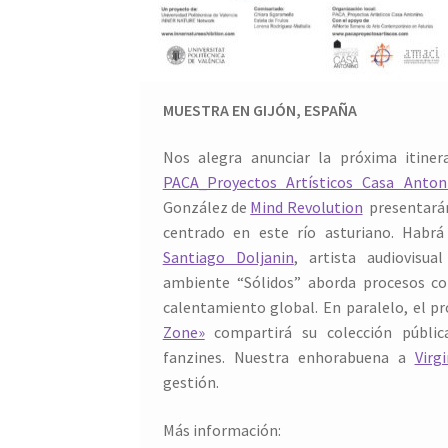
MUESTRA EN GIJÓN, ESPAÑA
Nos alegra anunciar la próxima it
ine
PACA_Proyectos Artísticos Casa Anton
González de
Mind Revolution
presentar
centrado en este río asturiano.
Habrá
Santiago Doljanin
, artista audiovisua
ambiente “Sólidos” aborda procesos co
calentamiento global.
En paralelo, el 
Zone»
compartirá su colección pública
fanzines. Nuestra enhorabuena a
Virg
gestión.
Más información: