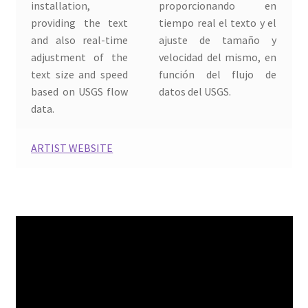
installation,
proporcionando en
providing the text
tiempo real el texto y el
KIM JIN KOOK
and also real-time
ajuste de tamaño y
adjustment of the
velocidad del mismo, en
Kun Xiu
text size and speed
función del flujo de
based on USGS flow
datos del USGS.
Lucía Loren y Juanma Valentín
data.
Mandarina borda
ARTIST WEBSITE
Manuel López García
Maria Ortega Estepa
Matti Aikio
NOBINA GUPTA