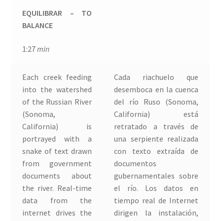
CLARE CHARNLEY & PATRICIA AZEVEDO
EQUILIBRAR – TO
BALANCE
DESPINA ECONOMOPOULOU
1:27
min
HUGH LIVINGSTON
Each creek feeding
Cada riachuelo que
Irene Cruz
into the watershed
desemboca en la cuenca
of the Russian River
del río Ruso (Sonoma,
Javier Artero
(Sonoma,
California) está
California) is
retratado a través de
portrayed with a
una serpiente realizada
JOHANNA REICH
snake of text drawn
con texto extraída de
from government
documentos
José Juan Martínez
documents about
gubernamentales sobre
the river. Real-time
el río. Los datos en
JUANMA VALENTÍN Y LUCIA LOREN
data from the
tiempo real de Internet
internet drives the
dirigen la instalación,
Judith López Borobio