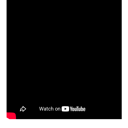
Notices
OPN Studio
Paola Correa
Past editions
PAT VAN BOECKEL
Ria Green
RONNIE KARFIOL
ROOSJE VERSCHOOR
Rosana y Aris