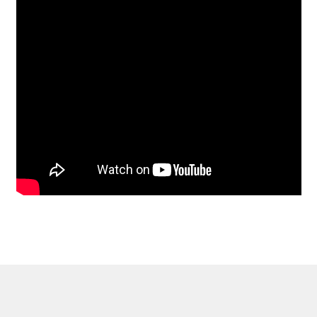
GRAYSON COOKE
IRENE CRUZ
JAKOB STEENSEN
Johanna Reich
Maren Gedenk
Michael Trommer
Nuria Mosqueira
Valerie Furnham
Valerie Wolf Gang