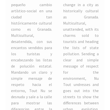
pequeño cambio
change in a city as
artístico-social en una
historically cultural
Rubén Fuentes
ciudad tan
as Granada.
históricamente cultural
Multicultural,
Yago de Mateo y Cristina Omeñaca
como es Granada.
unattended, with its
Multicultural,
charms sold to
1st Edition
desatendida, con sus
tourists and heading
encantos vendidos para
the lists of state
2nd edition
los turistas y
pollution. Sending a
encabezando las listas
clear and simple
Alicia Fernández
de polución estatal.
message of respect
Mandando un claro y
for the
Argenis Ibañez
simple mensaje de
environment, Nu
respeto hacia el
Tout undresses and
entorno, Tout Nu se
goes out into the
Arya Sukapura Putra
desnuda y sale a la calle
streets to show the
para mostrar las
differences between
BIANCA LEE VASQUEZ
diferencias entre la
urban evolution,