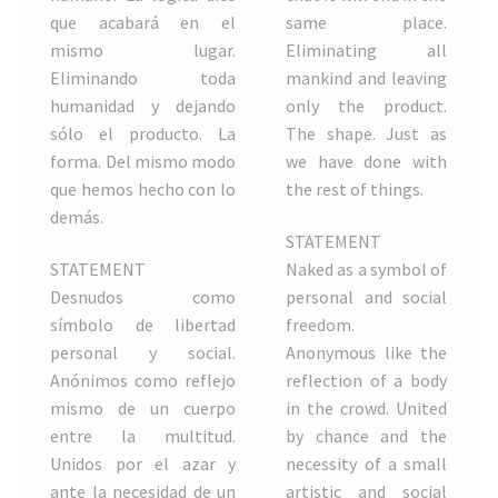
que acabará en el
same place.
Notices
mismo lugar.
Eliminating all
Eliminando toda
mankind and leaving
OPN Studio
humanidad y dejando
only the product.
sólo el producto. La
The shape. Just as
Paola Correa
forma. Del mismo modo
we have done with
que hemos hecho con lo
the rest of things.
.
.
.
Past editions
demás.
.
STATEMENT
PAT VAN BOECKEL
STATEMENT
Naked as a symbol of
Desnudos como
personal and social
Ria Green
símbolo de libertad
freedom.
personal y social.
Anonymous like the
RONNIE KARFIOL
Anónimos como reflejo
reflection of a body
mismo de un cuerpo
in the crowd. United
entre la multitud.
by chance and the
ROOSJE VERSCHOOR
Unidos por el azar y
necessity of a small
ante la necesidad de un
artistic and social
Rosana y Aris