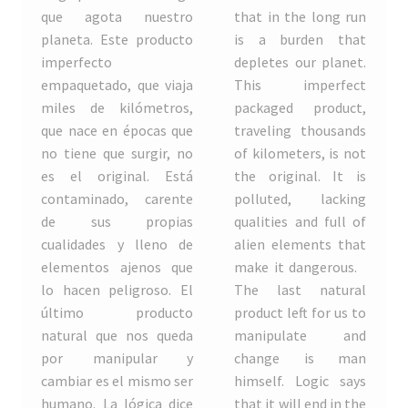
que agota nuestro
that in the long run
planeta. Este producto
is a burden that
KIM JIN KOOK
imperfecto
depletes our planet.
empaquetado, que viaja
This imperfect
Kun Xiu
miles de kilómetros,
packaged product,
que nace en épocas que
traveling thousands
Lucía Loren y Juanma Valentín
no tiene que surgir, no
of kilometers, is not
es el original. Está
the original. It is
Mandarina borda
contaminado, carente
polluted, lacking
de sus propias
qualities and full of
Manuel López García
cualidades y lleno de
alien elements that
elementos ajenos que
make it dangerous.
Maria Ortega Estepa
lo hacen peligroso.
El
The last natural
último producto
product left for us to
Matti Aikio
natural que nos queda
manipulate and
por manipular y
change is man
cambiar es el mismo ser
himself. Logic says
NOBINA GUPTA
humano. La lógica dice
that it will end in the